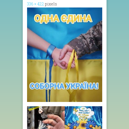
336 × 422
pixels