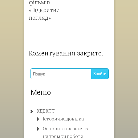
фільмів
«Відкритий
погляд»
Коментування закрито.
Меню
ХДБХТТ
Історична довідка
Основні завдання та
напрямки роботи