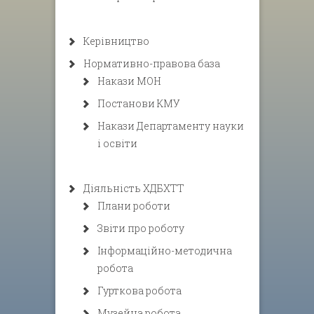
Керівництво
Нормативно-правова база
Накази МОН
Постанови КМУ
Накази Департаменту науки
і освіти
Діяльність ХДБХТТ
Плани роботи
Звіти про роботу
Інформаційно-методична
робота
Гурткова робота
Музейна робота