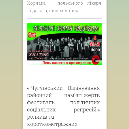
Корчака – польського лікаря,
педагога, письменника.
«
Чугуївський
Вшанування
районний
пам’яті жертв
фестиваль
політичних
соціальних
репресій
»
роликів та
короткометражних