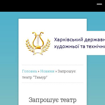
Головна
»
Новини
»
Запрошує
театр “Тимур”
Запрошує театр