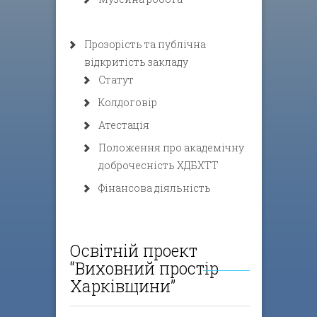
Прозорість та публічна
відкритість закладу
Статут
Колдоговір
Атестація
Положення про академічну
доброчесність ХДБХТТ
Фінансова діяльність
Освітній проект
“Виховний простір
Харківщини”