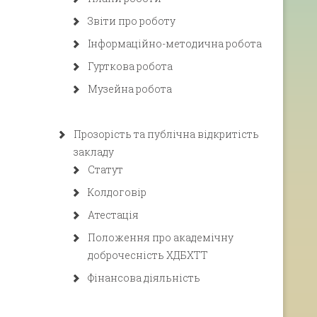
Звіти про роботу
Інформаційно-методична робота
Гурткова робота
Музейна робота
Прозорість та публічна відкритість
закладу
Статут
Колдоговір
Атестація
Положення про академічну
доброчесність ХДБХТТ
Фінансова діяльність