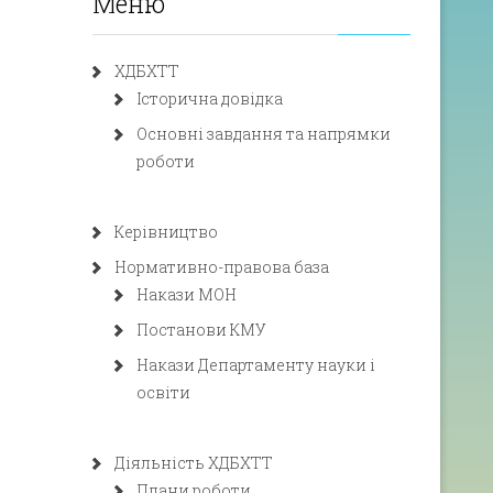
Меню
ХДБХТТ
Історична довідка
Основні завдання та напрямки
роботи
Керівництво
Нормативно-правова база
Накази МОН
Постанови КМУ
Накази Департаменту науки і
освіти
Діяльність ХДБХТТ
Плани роботи