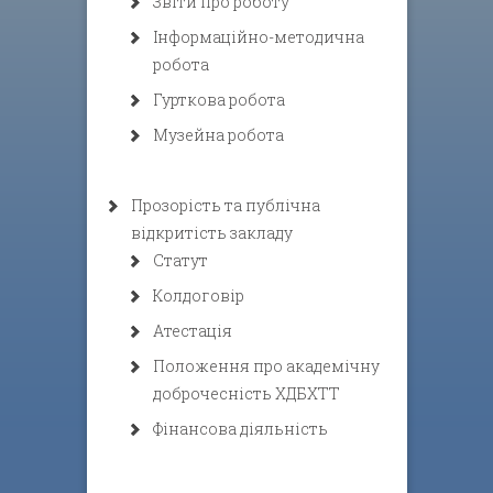
Звіти про роботу
Інформаційно-методична
робота
Гурткова робота
Музейна робота
Прозорість та публічна
відкритість закладу
Статут
Колдоговір
Атестація
Положення про академічну
доброчесність ХДБХТТ
Фінансова діяльність