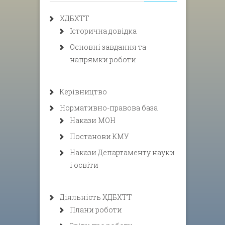
ХДБХТТ
Історична довідка
Основні завдання та
напрямки роботи
Керівництво
Нормативно-правова база
Накази МОН
Постанови КМУ
Накази Департаменту науки
і освіти
Діяльність ХДБХТТ
Плани роботи