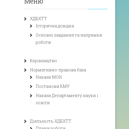
Меню
ХДБХТТ
Історична довідка
Основні завдання та напрямки
роботи
Керівництво
Нормативно-правова база
Накази МОН
Постанови КМУ
Накази Департаменту науки і
освіти
Діяльність ХДБХТТ
Плани роботи