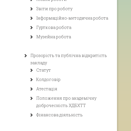
Звіти про роботу
Інформаційно-методична робота
Гурткова робота
Музейна робота
Прозорість та публічна відкритість
закладу
Статут
Колдоговір
Атестація
Положення про академічну
доброчесність ХДБХТТ
Фінансова діяльність