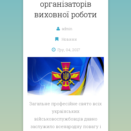
організаторів
виховної роботи
admin
Новини
Гру, 04, 2017
Загальне професійне свято всіх
українських
військовослужбовців давно
заслужило всенародну повагу і