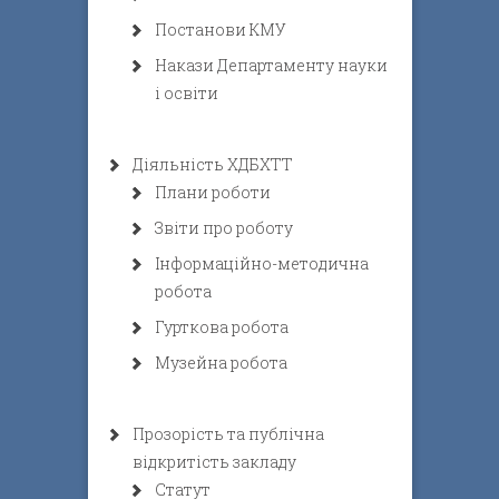
Постанови КМУ
Накази Департаменту науки
і освіти
Діяльність ХДБХТТ
Плани роботи
Звіти про роботу
Інформаційно-методична
робота
Гурткова робота
Музейна робота
Прозорість та публічна
відкритість закладу
Статут