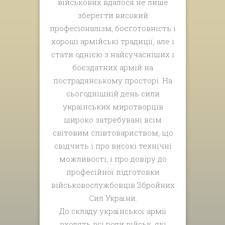
військових вдалося не лише
зберегти високий
професіоналізм, боєготовність і
хороші армійські традиції, але і
стати однією з найсучасніших і
боєздатних армій на
пострадянському просторі. На
сьогоднішній день сили
українських миротворців
широко затребувані всім
світовим співтовариством, що
свідчить і про високі технічні
можливості, і про довіру до
професійної підготовки
військовослужбовців Збройних
Сил України.
До складу української армії
входять всі роди військ, які