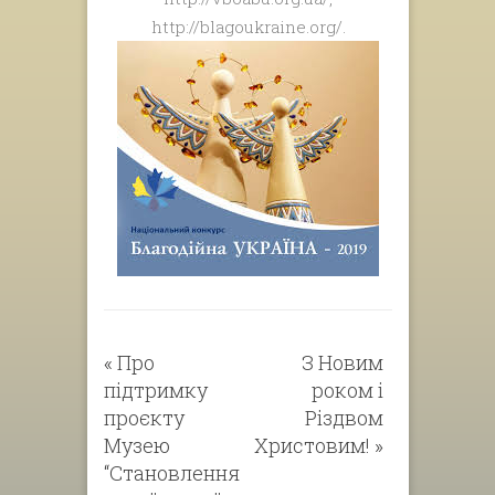
http://blagoukraine.org/.
«
Про
З Новим
підтримку
роком і
проєкту
Різдвом
Музею
Христовим!
»
“Становлення