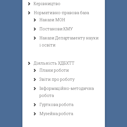
Керівництво
Нормативно-правова база
Накази МОН
Постанови КМУ
Накази Департаменту науки
і освіти
Діяльність ХДБХТТ
Плани роботи
Звіти про роботу
Інформаційно-методична
робота
Гурткова робота
Музейна робота