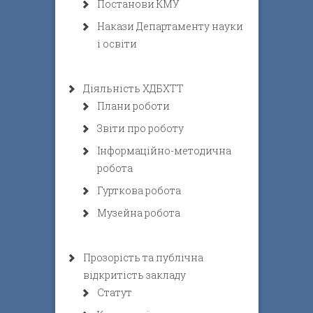
Постанови КМУ
Накази Департаменту науки
і освіти
Діяльність ХДБХТТ
Плани роботи
Звіти про роботу
Інформаційно-методична
робота
Гурткова робота
Музейна робота
Прозорість та публічна
відкритість закладу
Статут