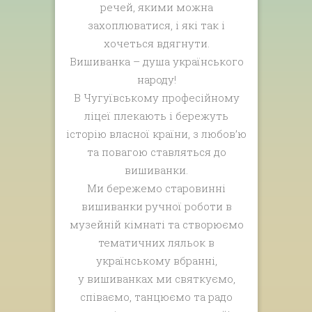
речей, якими можна
захоплюватися, і які так і
хочеться вдягнути.
Вишиванка – душа українського
народу!
В Чугуївському професійному
ліцеї плекають і бережуть
історію власної країни, з любов’ю
та повагою ставляться до
вишиванки.
Ми бережемо старовинні
вишиванки ручної роботи в
музейній кімнаті та створюємо
тематичних ляльок в
українському вбранні,
у вишиванках ми святкуємо,
співаємо, танцюємо та радо