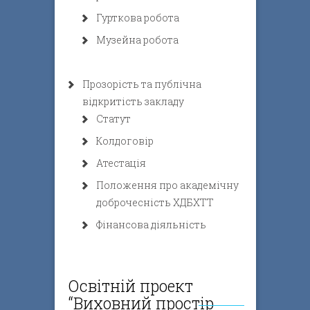
Гурткова робота
Музейна робота
Прозорість та публічна
відкритість закладу
Статут
Колдоговір
Атестація
Положення про академічну
доброчесність ХДБХТТ
Фінансова діяльність
Освітній проект
“Виховний простір