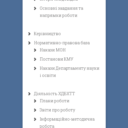
Основні завдання та
напрямки роботи
Керівництво
Нормативно-правова база
Накази МОН
Постанови КМУ
Накази Департаменту науки
і освіти
Діяльність ХДБХТТ
Плани роботи
Звіти про роботу
Інформаційно-методична
робота