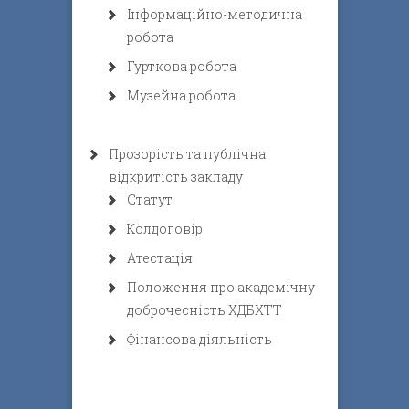
Інформаційно-методична
робота
Гурткова робота
Музейна робота
Прозорість та публічна
відкритість закладу
Статут
Колдоговір
Атестація
Положення про академічну
доброчесність ХДБХТТ
Фінансова діяльність