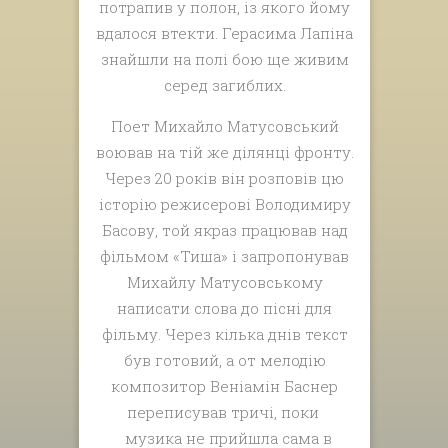
потрапив у полон, із якого йому
вдалося втекти. Герасима Лапіна
знайшли на полі бою ще живим
серед загиблих.
Поет Михайло Матусовський
воював на тій же ділянці фронту.
Через 20 років він розповів цю
історію режисерові Володимиру
Басову, той якраз працював над
фільмом «Тиша» і запропонував
Михайлу Матусовському
написати слова до пісні для
фільму. Через кілька днів текст
був готовий, а от мелодію
композитор Веніамін Баснер
переписував тричі, поки
музика не прийшла сама в