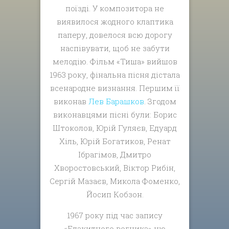
поїзді. У композитора не
виявилося жодного клаптика
паперу, довелося всю дорогу
наспівувати, щоб не забути
мелодію. Фільм «Тиша» вийшов
1963 року, фінальна пісня дістала
всенародне визнання. Першим її
виконав
Лев Барашков
. Згодом
виконавцями пісні були: Борис
Штоколов, Юрій Гуляєв, Едуард
Хіль, Юрій Богатиков, Ренат
Ібрагімов, Дмитро
Хворостовський, Віктор Рибін,
Сергій Мазаєв, Микола Фоменко,
Йосип Кобзон.
1967 року під час запису
«Блакитного вогника» цю