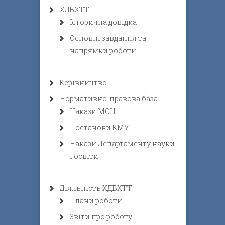
ХДБХТТ
Історична довідка
Основні завдання та
напрямки роботи
Керівництво
Нормативно-правова база
Накази МОН
Постанови КМУ
Накази Департаменту науки
і освіти
Діяльність ХДБХТТ
Плани роботи
Звіти про роботу