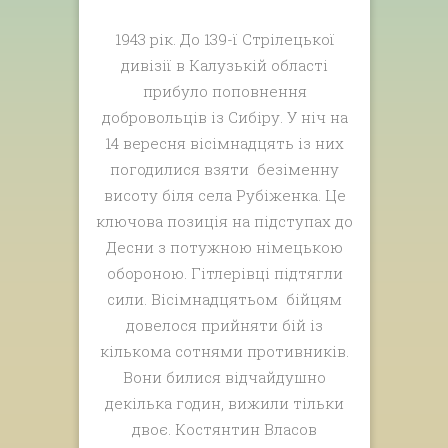
1943 рік. До 139-ї Стрілецької
дивізії в Калузькій області
прибуло поповнення
добровольців із Сибіру. У ніч на
14 вересня вісімнадцять із них
погодилися взяти безіменну
висоту біля села Рубіженка. Це
ключова позиція на підступах до
Десни з потужною німецькою
обороною. Гітлерівці підтягли
сили. Вісімнадцятьом бійцям
довелося прийняти бій із
кількома сотнями противників.
Вони билися відчайдушно
декілька годин, вижили тільки
двоє. Костянтин Власов