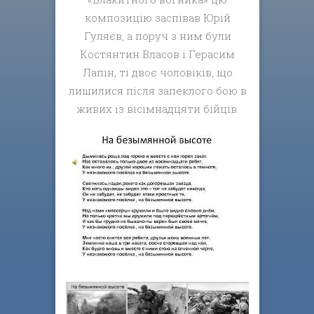
композицію заспівав Юрій
Гуляєв, а поруч з ним були
Костянтин Власов і Герасим
Лапін, ті двоє чоловіків, що
лишилися після запеклого бою в
живих із вісімнадцяти бійців.