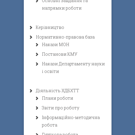
Основні завдання та
напрямки роботи
Керівництво
Нормативно-правова база
Накази МОН
Постанови КМУ
Накази Департаменту науки
і освіти
Діяльність ХДБХТТ
Плани роботи
Звіти про роботу
Інформаційно-методична
робота
Гурткова робота