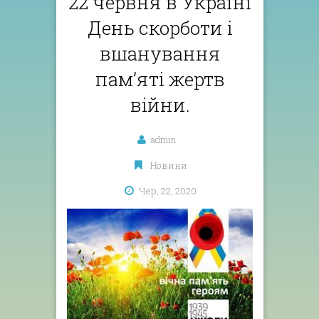
22 червня в Україні
День скорботи і
вшанування
пам’яті жертв
війни.
admin
Новини
Чер, 22, 2020