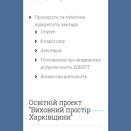
Прозорість та публічна
відкритість закладу
Статут
Колдоговір
Атестація
Положення про академічну
доброчесність ХДБХТТ
Фінансова діяльність
Освітній проект
“Виховний простір
Харківщини”