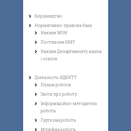
Керівництво
Нормативно-правова база
Накази МОН
Постанови КМУ
Накази Департаменту науки
і освіти
Діяльність ХДБХТТ
Плани роботи
Звіти про роботу
Інформаційно-методична
робота
Гурткова робота
Музейна робота