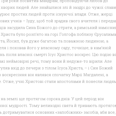
 Три роки посвятив мандрам, проповідуючи любов до
ворих людей. Але знайшлися злі й заздрі до чужої слави
бурює простих людей проти існуючої влади. Отже, жерці
ових учнів – Іуду, щоб той зрадив свого вчителя і переда
ців засудила Сина Божого до страти, а римський намісни
 Христа було розп’ято на горі Голгофа поблизу Єрусалима
ста, Йосип, був дуже багатою та поважною людиною, а
ля і поховав його у власному саду, точніше, в кам’яній
ень після власної смерті Ісус Христос воскрес. Цю подію в
кі неймовірні речі, тому вони й недуже-то вірили. Але
уляв вхід до печери з тілом Ісуса Христа, – і Син Божий
 воскресіння він являвся спочатку Марії Магдалені, а
. Отже, учні Христові стали апостолами й понесли людя
на землі ще протягом сорока днів. У цей період він
енної мудрості. Тому великодні свята й тривають протяго
ть дотримуватися основних «запобіжних» засобів, аби все,