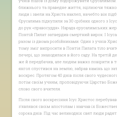
учнів пішов із дому подорожувати Єрусалимом.
ближнього та праведне життя, зцілюючи тяжко х
люди і звели на Христа наклеп, начебто він під
Єрусалима підкупили за 30 срібних одного з Ісус
до рук «правосуддя». Нарада єрусалимських жер
Понтій Пилат затвердив смертний вирок. І Ісуса
разом із двома розбійниками. Один з учнів Хри
тому зміг випросити в Понтія Пилата тіло вчите
печері, що знаходилася в його саду. На третій д
же й передбачив, але людям важко повірити в та
янгол спустився на землю, забрав камінь що зат
воскрес. Протягом 40 днів після свого чудесного
потім своїм учням, проповідуючи Царство Боже
слово свого вчителя.
Після свого воскресіння Ісус Христос перебував 
з’являвся своїм апостолам і навчав їх Божеств
сорока днів. Під час великодніх свят люди радя