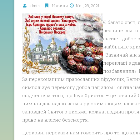
admin
Новини
Кві, 28, 2021
Є багато свят,
весняне свято 
світле і добре 
найбільше хрис
Зазвичай він в
перекладі з да
позбавлення». 
За переконанням православних віруючих, Великд
символізує перемогу добра над злом і світла н
свідченням того, що Ісус Христос – це істиний 
цим він дав надію всім віруючим людям, власне
заповідей Святого письма, кожна людина прот
право на власне безсмертя.
Церковні перекази нам говорять про те, що коли