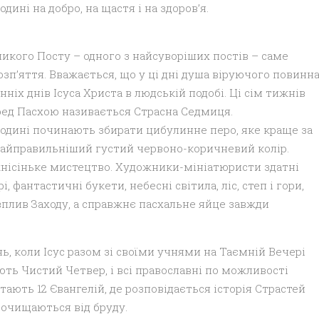
дині на добро, на щастя і на здоров’я.
икого Посту – одного з найсуворіших постів – саме
розп’яття. Вважається, що у ці дні душа віруючого повинн
ніх днів Ісуса Христа в людській подобі. Ці сім тижнів
ед Пасхою називається Страсна Седмиця.
подині починають збирати цибулинне перо, яке краще за
найправильніший густий червоно-коричневий колір.
нісіньке мистецтво. Художники-мініатюристи здатні
 фантастичні букети, небесні світила, ліс, степ і гори,
 вплив Заходу, а справжнє пасхальне яйце завжди
ь, коли Ісус разом зі своїми учнями на Таємній Вечері
ють Чистий Четвер, і всі православні по можливості
ають 12 Євангелій, де розповідається історія Страстей
 очищаються від бруду.