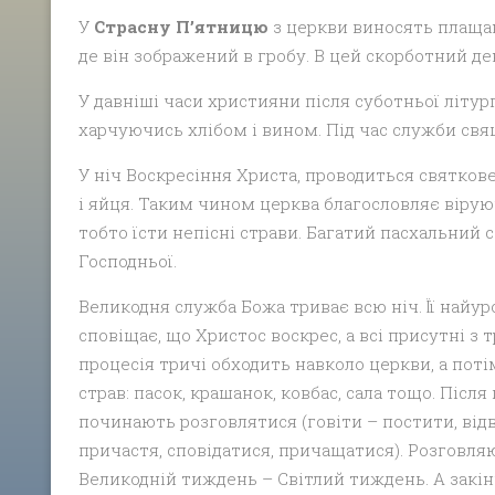
У
Страсну П’ятницю
з церкви виносять плащан
де він зображений в гробу. В цей скорботний де
У давніші часи християни після суботньої літург
харчуючись хлібом і вином. Під час служби св
У ніч Воскресіння Христа, проводиться святков
і яйця. Таким чином церква благословляє вірую
тобто їсти непісні страви. Багатий пасхальний 
Господньої.
Великодня служба Божа триває всю ніч. Її найу
сповіщає, що Христос воскрес, а всі присутні з 
процесія тричі обходить навколо церкви, а по
страв: пасок, крашанок, ковбас, сала тощо. Післ
починають розговлятися (говіти – постити, відв
причастя, сповідатися, причащатися). Розговл
Великодній тиждень – Світлий тиждень. А закі