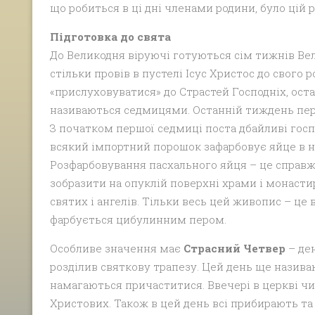
що робиться в ці дні членами родини, було цій ро
Підготовка до свята
До Великодня віруючі готуються сім тижнів Вел
стільки провів в пустелі Ісус Христос до свого 
«прислуховуватися» до Страстей Господніх, остан
називаються седмицями. Останній тиждень пер
З початком першої седмиці поста дбайливі гос
всякий імпортний порошок зафарбовує яйце в 
Розфарбовування пасхального яйця – це справж
зобразити на опуклій поверхні храми і монастирі,
святих і ангелів. Тільки весь цей живопис – це
фарбується цибулинним пером.
Особливе значення має
Страсний Четвер
– ден
розділив святкову трапезу. Цей день ще назива
намагаються причаститися. Ввечері в церкві чит
Христових. Також в цей день всі прибирають та