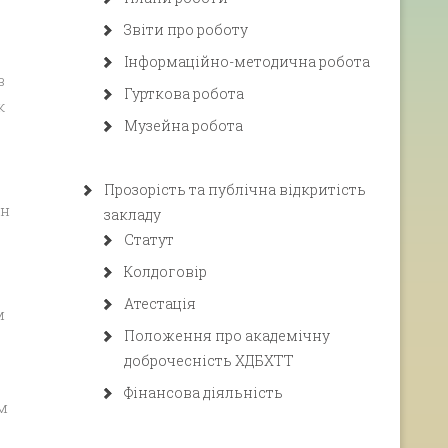
Звіти про роботу
Інформаційно-методична робота
в
Гурткова робота
к
Музейна робота
Прозорість та публічна відкритість
ін
закладу
Статут
Колдоговір
Атестація
м
Положення про академічну
доброчесність ХДБХТТ
Фінансова діяльність
м