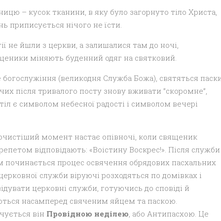
ицю – кусок тканини, в яку було загорнуто тіло Христа,
нь приписується нічого не їсти.
ії не йшли з церкви, а залишалися там до ночі,
ященики міняють буденний одяг на святковий.
е богослужіння (великодня Служба Божа), святяться паск
чих після тривалого посту знову вживати ”скоромне”,
стіл є символом небесної радості і символом вечері
рочистіший момент настає опівночі, коли священик
трепетом відповідають: «Воістину Воскрес!». Після служби
тім починається процес освячення обрядових пасхальних
я церковної служби віруючі розходяться по домівках і
ідувати церковні служби, готуючись до сповіді й
яються насамперед свяченим яйцем та паскою.
нчується він
Провідною неділею
, або Антипасхою. Це