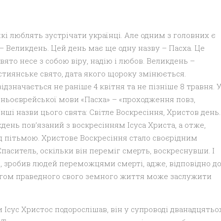
 які люблять зустрічати українці. Але одним з головних є
– Великдень. Цей день має ще одну назву – Пасха. Це
свято несе з собою віру, надію і любов. Великдень –
тиянське свято, дата якого щороку змінюється.
ідзначається не раніше 4 квітня та не пізніше 8 травня. 
вньоєврейської мови «Пасха» – «проходження повз,
Інші назви цього свята: Світле Воскресіння, Христов день.
ень пов’язаний з воскресінням Ісуса Христа, а отже,
ад пітьмою. Христове Воскресіння стало своєрідним
Спаситель, оскільки він переміг смерть, воскреснувши. І
, зробив людей переможцями смерті, адже, відповідно д
ягом праведного свого земного життя може заслужити
 Ісус Христос подорослішав, він у супроводі дванадцятьо