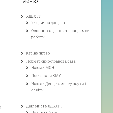
Меню
ХДБХТТ
Історична довідка
Основні завдання та напрямки
роботи
У
Керівництво
Нормативно-правова база
Накази МОН
Постанови КМУ
о
Накази Департаменту науки і
освіти
Діяльність ХДБХТТ
х
Плани роботи