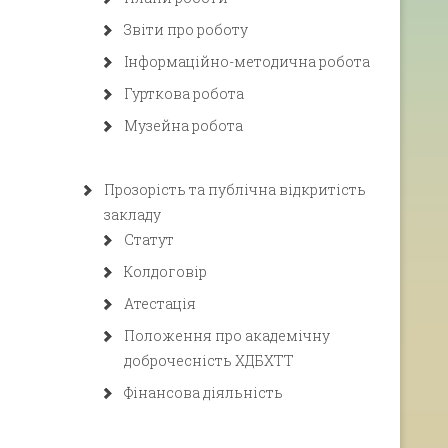
Звіти про роботу
Інформаційно-методична робота
Гурткова робота
Музейна робота
Прозорість та публічна відкритість
закладу
Статут
Колдоговір
Атестація
Положення про академічну
доброчесність ХДБХТТ
Фінансова діяльність