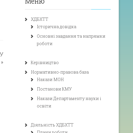
Меню
ХДБХТТ
Історична довідка
Основні завдання та напрямки
роботи
У
»
Керівництво
Нормативно-правова база
Накази МОН
Постанови КМУ
Накази Департаменту науки і
освіти
Діяльність ХДБХТТ
Плани роботи