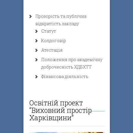
Прозорість та публічна
відкритість закладу
Статут
Колдоговір
Атестація
Положення про академічну
доброчесність ХДБХТТ
Фінансова діяльність
Освітній проект
“Виховний простір
Харківщини”