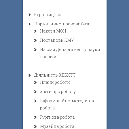
Керівництво
Нормативно-правова база
Накази МОН
Постанови КМУ
Накази Департаменту науки
і освіти
Діяльність ХДБХТТ
Плани роботи
Звіти про роботу
Інформаційно-методична
робота
Гурткова робота
Музейна робота