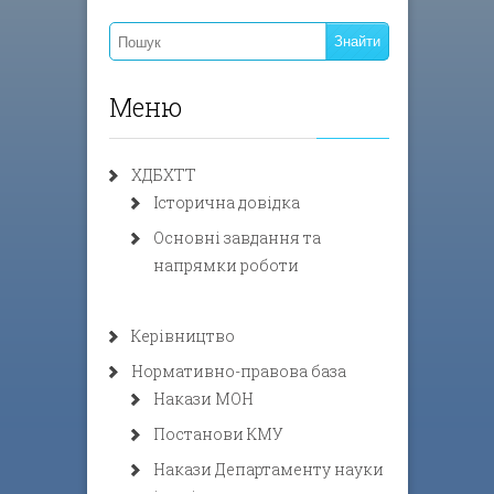
Меню
ХДБХТТ
Історична довідка
Основні завдання та
напрямки роботи
Керівництво
Нормативно-правова база
Накази МОН
Постанови КМУ
Накази Департаменту науки