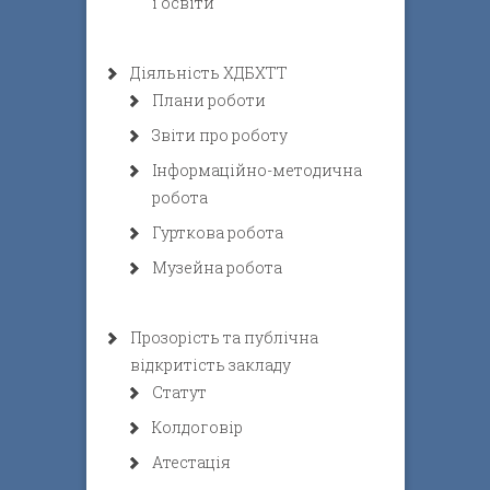
і освіти
Діяльність ХДБХТТ
Плани роботи
Звіти про роботу
Інформаційно-методична
робота
Гурткова робота
Музейна робота
Прозорість та публічна
відкритість закладу
Статут
Колдоговір
Атестація