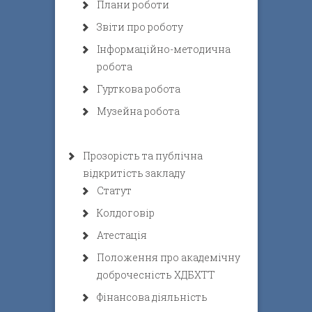
Плани роботи
Звіти про роботу
Інформаційно-методична
робота
Гурткова робота
Музейна робота
Прозорість та публічна
відкритість закладу
Статут
Колдоговір
Атестація
Положення про академічну
доброчесність ХДБХТТ
Фінансова діяльність