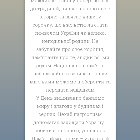
можливості знову повертається
до традицій, вивчає наново свою
історію та одягає вишиту
сорочку, що вже встигла стати
символом України як великої
неподільної родини. Не
забувайте про своє коріння,
пам’ятайте про те, звідки всі ми
родом. Національна пам’ять
надзвичайно важлива, і тільки
ми з вами можемо її зберегти та
передати нащадкам
У День вишиванки бажаємо
миру і злагоди у будинках і
серцях. Нехай патріотизм
допомагає захищати Україну і
робити її цілісною, успішною.
Пам’ятаймо, що ми – українці й