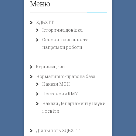
Меню
ХДБХТТ
Історична довідка
Основні завдання та
напрямки роботи
Керівництво
Нормативно-правова база
Накази МОН
Постанови КМУ
Накази Департаменту науки
і освіти
Діяльність ХДБХТТ