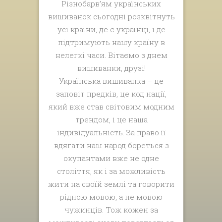
Різнобарв’ям українських
вишиванок сьогодні розквітнуть
усі країни, де є українці, і де
підтримують нашу країну в
нелегкі часи. Вітаємо з днем
вишиванки, друзі!
Українська вишиванка – це
заповіт предків, це код нації,
який вже став світовим модним
трендом, і це наша
індивідуальність. За право її
вдягати наш народ бореться з
окупантами вже не одне
століття, як і за можливість
жити на своїй землі та говорити
рідною мовою, а не мовою
чужинців. Тож кожен за