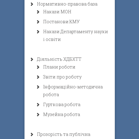
Нормативно-правова база
Накази МОН
Постанови КМУ
Накази Департаменту науки
і освіти
Діяльність ХДБХТТ
Плани роботи
Звіти про роботу
Інформаційно-методична
робота
Гурткова робота
Музейна робота
Прозорість та публічна