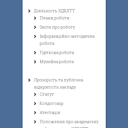
Діяльність ХДБХТТ
Плани роботи
Звіти про роботу
Інформаційно-методична
робота
Гурткова робота
Музейна робота
Прозорість та публічна
відкритість закладу
Статут
Колдоговір
Атестація
Положення про академічну