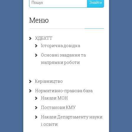
Меню
ХДБХТТ
Історична довідка
Основні завдання та
напрямки роботи
Керівництво
Нормативно-правова база
Накази МОН
Постанови КМУ
Накази Департаменту науки
і освіти