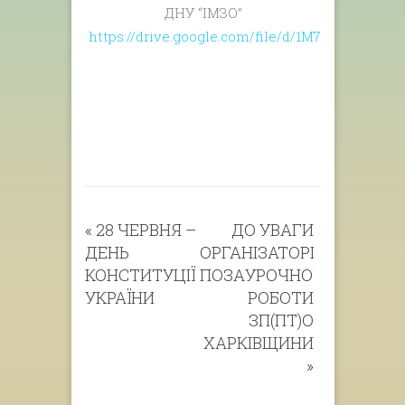
ДНУ “ІМЗО”
https://drive.google.com/file/d/1M7EGKUxci
«
28 ЧЕРВНЯ –
ДО УВАГИ
ДЕНЬ
ОРГАНІЗАТОРІВ
КОНСТИТУЦІЇ
ПОЗАУРОЧНОЇ
УКРАЇНИ
РОБОТИ
ЗП(ПТ)О
ХАРКІВЩИНИ
»