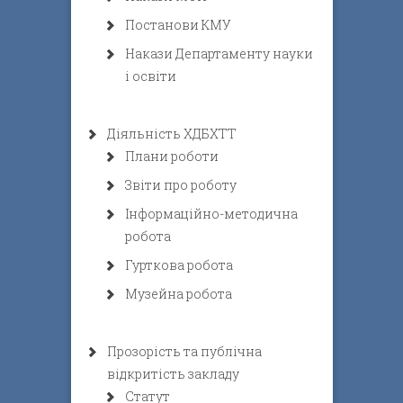
Постанови КМУ
Накази Департаменту науки
і освіти
Діяльність ХДБХТТ
Плани роботи
Звіти про роботу
Інформаційно-методична
робота
Гурткова робота
Музейна робота
Прозорість та публічна
відкритість закладу
Статут