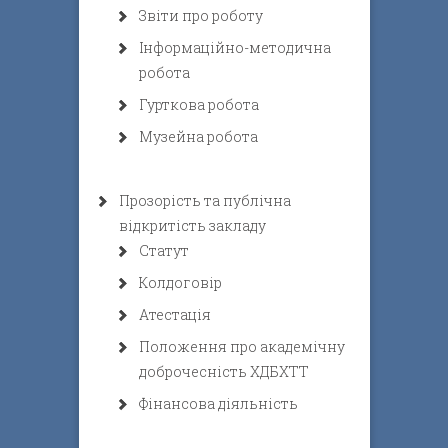
Звіти про роботу
Інформаційно-методична
робота
Гурткова робота
Музейна робота
Прозорість та публічна
відкритість закладу
Статут
Колдоговір
Атестація
Положення про академічну
доброчесність ХДБХТТ
Фінансова діяльність