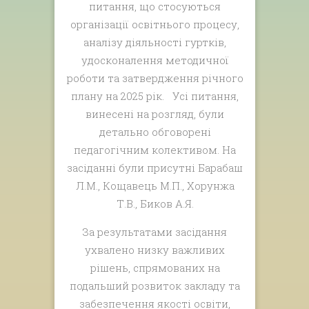
питання, що стосуються
організації освітнього процесу,
аналізу діяльності гуртків,
удосконалення методичної
роботи та затвердження річного
плану на 2025 рік. Усі питання,
винесені на розгляд, були
детально обговорені
педагогічним колективом. На
засіданні були присутні Барабаш
Л.М., Кощавець М.П., Хорунжа
Т.В., Биков А.Я.
За результатами засідання
ухвалено низку важливих
рішень, спрямованих на
подальший розвиток закладу та
забезпечення якості освіти,