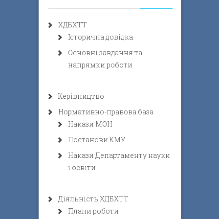
ХДБХТТ
Історична довідка
Основні завдання та
напрямки роботи
Керівництво
Нормативно-правова база
Накази МОН
Постанови КМУ
Накази Департаменту науки
і освіти
Діяльність ХДБХТТ
Плани роботи