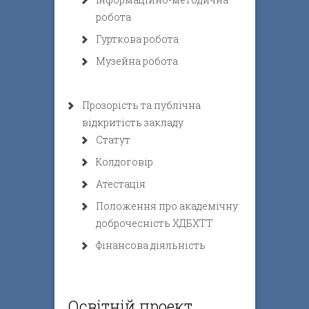
робота
Гурткова робота
Музейна робота
Прозорість та публічна
відкритість закладу
Статут
Колдоговір
Атестація
Положення про академічну
доброчесність ХДБХТТ
Фінансова діяльність
Освітній проект