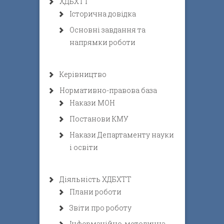
ХДБХТТ
Історична довідка
Основні завдання та
напрямки роботи
Керівництво
Нормативно-правова база
Накази МОН
Постанови КМУ
Накази Департаменту науки
і освіти
Діяльність ХДБХТТ
Плани роботи
Звіти про роботу
Інформаційно-методична