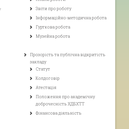
Звіти про роботу
у
Інформаційно-методична робота
Гурткова робота
Музейна робота
Прозорість та публічна відкритість
закладу
Статут
Колдоговір
Атестація
Положення про академічну
доброчесність ХДБХТТ
Фінансова діяльність