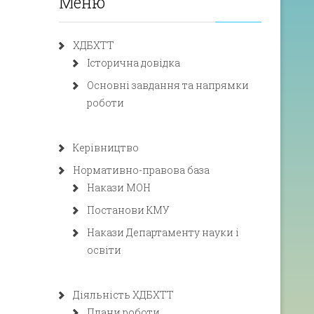
Меню
ХДБХТТ
Історична довідка
Основні завдання та напрямки
роботи
Керівництво
Нормативно-правова база
Накази МОН
Постанови КМУ
Накази Департаменту науки і
освіти
Діяльність ХДБХТТ
Плани роботи