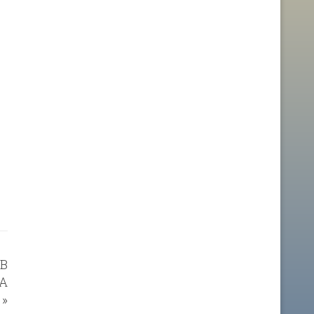
ІВ
НА
»