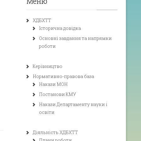
Меню
ХДБХТТ
Історична довідка
Основні завдання та напрямки
роботи
Керівництво
Нормативно-правова база
Накази МОН
Постанови КМУ
Накази Департаменту науки і
освіти
Діяльність ХДБХТТ
Плани роботи