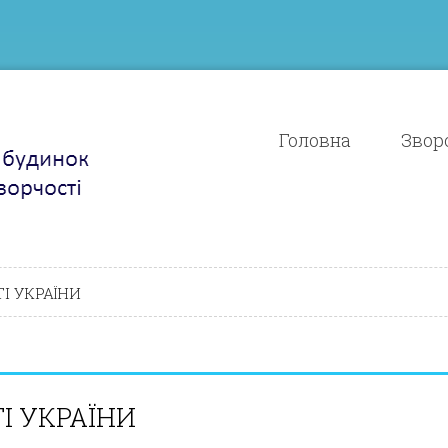
Головна
Зворо
І УКРАЇНИ
І УКРАЇНИ