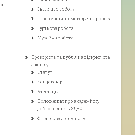
»
Звіти про роботу
Інформаційно-методична робота
Гурткова робота
Музейна робота
Прозорість та публічна відкритість
закладу
Статут
Колдоговір
Атестація
Положення про академічну
доброчесність ХДБХТТ
Фінансова діяльність