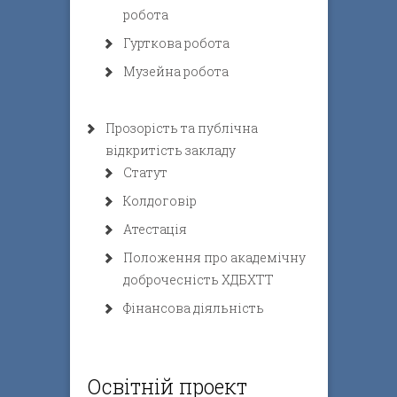
робота
Гурткова робота
Музейна робота
Прозорість та публічна
відкритість закладу
Статут
Колдоговір
Атестація
Положення про академічну
доброчесність ХДБХТТ
Фінансова діяльність
Освітній проект