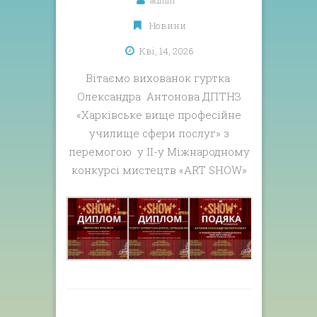
admin
Новини
Кві, 14, 2026
Вітаємо вихованок гуртка
Олександра Антонова ДПТНЗ
«Харківське вище професійне
училище сфери послуг» з
перемогою у II-у Міжнародному
конкурсі мистецтв «ART SHOW»