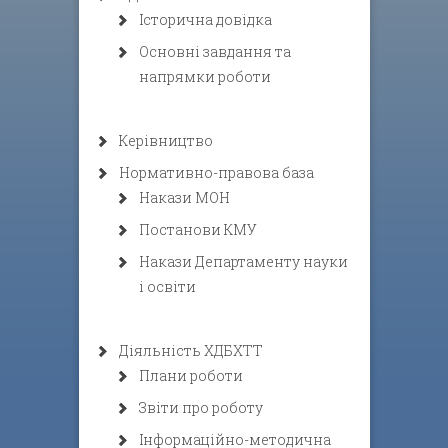
Історична довідка
Основні завдання та
напрямки роботи
Керівництво
Нормативно-правова база
Накази МОН
Постанови КМУ
Накази Департаменту науки
і освіти
Діяльність ХДБХТТ
Плани роботи
Звіти про роботу
Інформаційно-методична