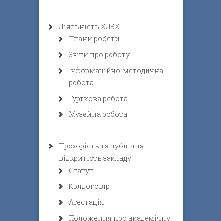
Діяльність ХДБХТТ
Плани роботи
Звіти про роботу
Інформаційно-методична
робота
Гурткова робота
Музейна робота
Прозорість та публічна
відкритість закладу
Статут
Колдоговір
Атестація
Положення про академічну