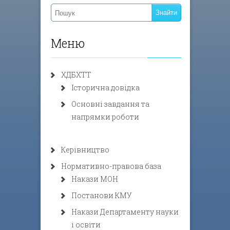
Меню
ХДБХТТ
Історична довідка
Основні завдання та
напрямки роботи
Керівництво
Нормативно-правова база
Накази МОН
Постанови КМУ
Накази Департаменту науки
і освіти