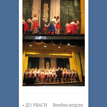
«
ДО УВАГИ
Вербна неділя