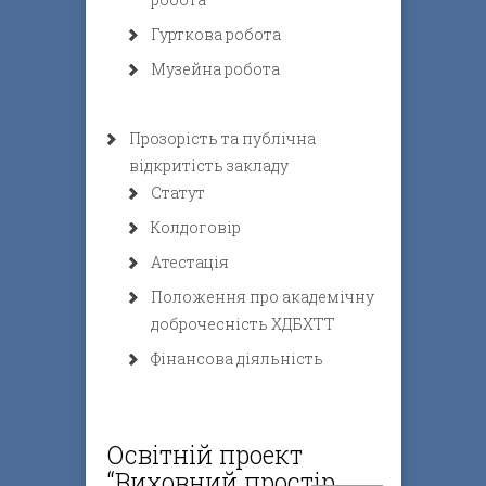
Гурткова робота
Музейна робота
Прозорість та публічна
відкритість закладу
Статут
Колдоговір
Атестація
Положення про академічну
доброчесність ХДБХТТ
Фінансова діяльність
Освітній проект
“Виховний простір