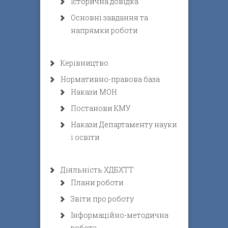
Історична довідка
Основні завдання та
напрямки роботи
Керівництво
Нормативно-правова база
Накази МОН
Постанови КМУ
Накази Департаменту науки
і освіти
Діяльність ХДБХТТ
Плани роботи
Звіти про роботу
Інформаційно-методична
робота