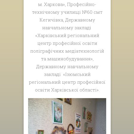
м. Харкова», Професійно-
технічному училищі №60 смт
Кегичівка, Державному
навчальному закладі
«Харківський регіональний
центр професійної освіти
поліграфічних медіатехнологій
та машинобудування»,
Державному навчальному
закладі «Ізюмський
регіональний центр професійної
освіти Харківської області».