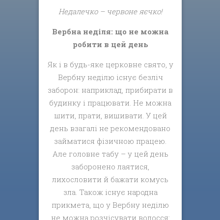
Недалечко – червоне яєчко!
Вербна неділя: що не можна
робити в цей день
Як і в будь-яке церковне свято, у
Вербну неділю існує безліч
заборон: наприклад, прибирати в
будинку і працювати. Не можна
шити, прати, вишивати. У цей
день взагалі не рекомендовано
займатися фізичною працею.
Але головне табу – у цей день
заборонено лаятися,
лихословити й бажати комусь
зла. Також існує народна
прикмета, що у Вербну неділю
не можна розчісувати волосся: