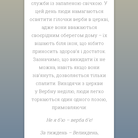
служби із запаленою свічкою. У
цей день люди намагаються
освятити гілочки верби в церкві,
адже вони вважаються
своєрідним оберегом дому – їх
вішають біля ікон, що нібито
приносить здоров’я і достаток.
Зазначимо, що викидати їх не
можна, навіть якщо вони
зів’януть, дозволяється тільки
спалити. Виходячи з церкви
у Вербну неділю, люди легко
торкаються один одного лозою,
примовляючи:
Не я б’ю – верба б’є!
За тиждень – Великдень,