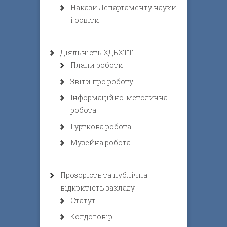
Накази Департаменту науки
і освіти
Діяльність ХДБХТТ
Плани роботи
Звіти про роботу
Інформаційно-методична
робота
Гурткова робота
Музейна робота
Прозорість та публічна
відкритість закладу
Статут
Колдоговір