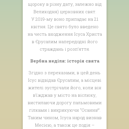
щороку в різну дату, залежно від
Великодня) церковних свят.
У 2019-му воно припадає на 21
квітня. Це свято було введено
на честь входження Ісуса Христа
в Єрусалим напередодні його
страждань і розп’яття.
Вербна неділя: історія свята
Згідно з переказами, в цей день
Ісус відвідав Єрусалим, а місцеві
жителі зустрічали його, коли він
в’їжджав у місто на віслюку,
вистилаючи дорогу пальмовими
гілками і викрикуючи “Осанна!”.
Таким чином, Ісуса народ визнав
Месією, а також це подія –