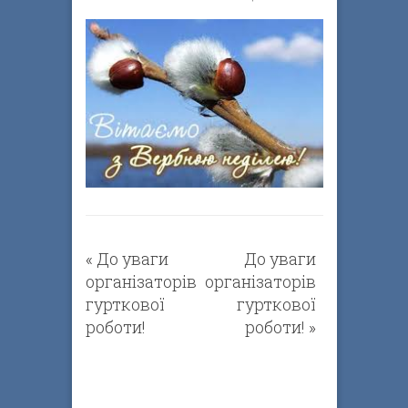
«
До уваги
До уваги
організаторів
організаторів
гурткової
гурткової
роботи!
роботи!
»