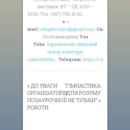
виставки: ВТ – СБ, 11:00 –
19:00; Тел.: (057) 705-15-50;
e –
mail:
oblgallerymc@gmail.com
;
Сайт:
www.cult
Слобожанщини
; You
Tube
:
Харківський обласний
центр культури
і мистецтва
;
Telegram:
https://t.me/oblgalle
«
ДО УВАГИ
“ГІМНАСТИКА
ОРГАНІЗАТОРІВ
ДЛЯ РОЗУМУ
ПОЗАУРОЧНОЇ
І НЕ ТІЛЬКИ”
»
РОБОТИ