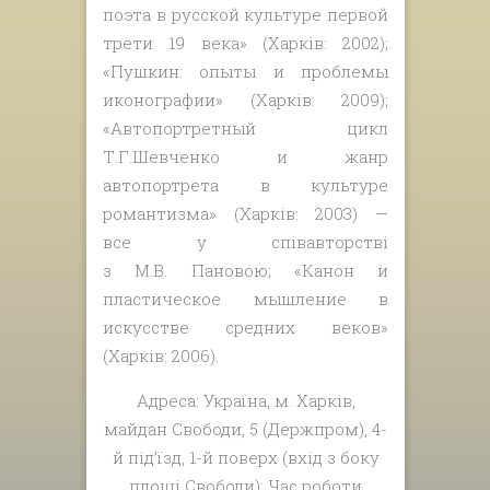
поэта в русской культуре первой
трети 19 века» (Харків: 2002);
«Пушкин: опыты и проблемы
иконографии» (Харків: 2009);
«Автопортретный цикл
Т.Г.Шевченко и жанр
автопортрета в культуре
романтизма» (Харків: 2003) —
все у співавторстві
з М.В. Пановою; «Канон и
пластическое мышление в
искусстве средних веков»
(Харків: 2006).
Адреса: Україна, м. Харків,
майдан Свободи, 5 (Держпром), 4-
й під’їзд, 1-й поверх (вхід з боку
площі Свободи); Час роботи