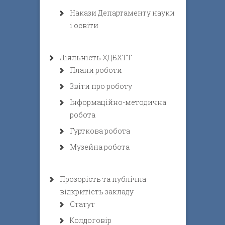
Накази Департаменту науки
і освіти
Діяльність ХДБХТТ
Плани роботи
Звіти про роботу
Інформаційно-методична
робота
Гурткова робота
Музейна робота
Прозорість та публічна
відкритість закладу
Статут
Колдоговір