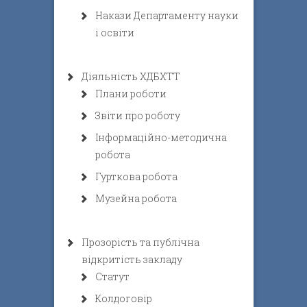
Накази Департаменту науки
і освіти
Діяльність ХДБХТТ
Плани роботи
Звіти про роботу
Інформаційно-методична
робота
Гурткова робота
Музейна робота
Прозорість та публічна
відкритість закладу
Статут
Колдоговір