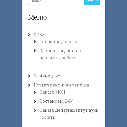
Меню
ХДБХТТ
Історична довідка
Основні завдання та
напрямки роботи
Керівництво
Нормативно-правова база
Накази МОН
Постанови КМУ
Накази Департаменту науки
і освіти