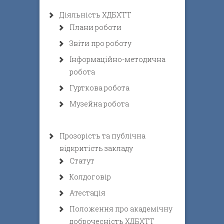
Діяльність ХДБХТТ
Плани роботи
Звіти про роботу
Інформаційно-методична
робота
Гурткова робота
Музейна робота
Прозорість та публічна
відкритість закладу
Статут
Колдоговір
Атестація
Положення про академічну
доброчесність ХДБХТТ