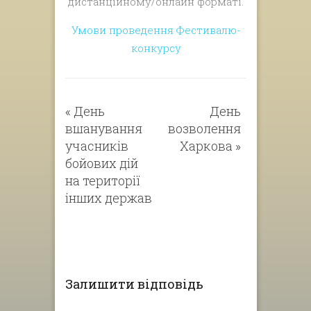
дистанційному/онлайн форматі.
Умови проведення Фестивалю-
конкурсу
«
День
День
вшанування
возволення
учасників
Харкова
»
бойових дій
на території
інших держав
Залишити відповідь